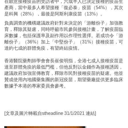
在願意接種疫苗的受訪者中，六成半人已決定接種的疫苗生
產商，當中最多人希望接種「復必泰」疫苗（54%），其次
是科興（28%），最後是阿斯利康疫苗（13%）。
負責調查的機構建議政府針對未決定的「游離份子」加強教
育，釋除其疑慮，同時呼籲市民參與接種計畫，了解疫苗臨
床數據，包括保護率及副作用以作理性選擇。若成功令「游
離份子」（36%）加上「中堅份子」（31%）接種疫苗，可
達約七成的群體免疫，有望終結疫情。
香港醫院藥劑師學會會長崔俊明指，全港七成人接種疫苗是
達至群體免疫的最低門檻，但他反對以金錢作為接種誘因，
建議政府加強宣傳教育，釋除市民對接種疫苗的疑慮。他並
贊成使用內地國藥集團的新冠疫苗，期望藥廠提供更多臨床
數據予本港的專家委員會參考。
[文章及圖片轉載自
stheadline
31/1/2021
連結
]