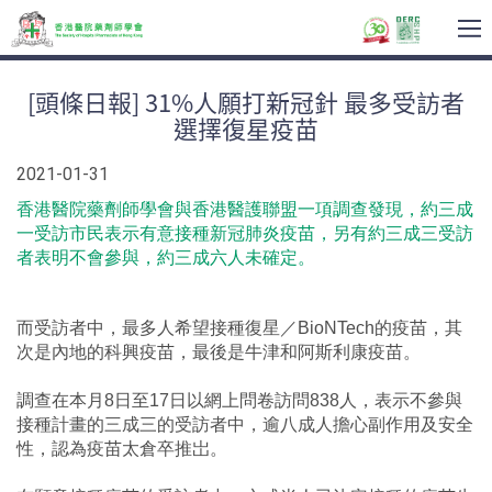
T
na
[頭條日報] 31%人願打新冠針 最多受訪者
選擇復星疫苗
2021-01-31
香港醫院藥劑師學會與香港醫護聯盟一項調查發現，約三成
一受訪市民表示有意接種新冠肺炎疫苗，另有約三成三受訪
者表明不會參與，約三成六人未確定。
而受訪者中，最多人希望接種復星／BioNTech的疫苗，其
次是內地的科興疫苗，最後是牛津和阿斯利康疫苗。
調查在本月8日至17日以網上問卷訪問838人，表示不參與
接種計畫的三成三的受訪者中，逾八成人擔心副作用及安全
性，認為疫苗太倉卒推岀。