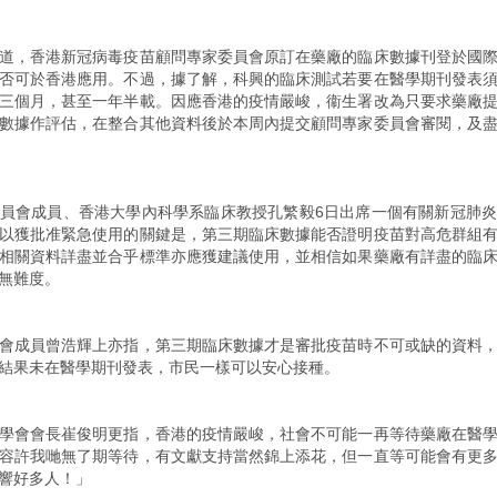
道，香港新冠病毒疫苗顧問專家委員會原訂在藥廠的臨床數據刊登於國
否可於香港應用。不過，據了解，科興的臨床測試若要在醫學期刊發表
三個月，甚至一年半載。因應香港的疫情嚴峻，衞生署改為只要求藥廠
數據作評估，在整合其他資料後於本周內提交顧問專家委員會審閱，及
員會成員、香港大學內科學系臨床教授孔繁毅6日出席一個有關新冠肺
以獲批准緊急使用的關鍵是，第三期臨床數據能否證明疫苗對高危群組
相關資料詳盡並合乎標準亦應獲建議使用，並相信如果藥廠有詳盡的臨
無難度。
會成員曾浩輝上亦指，第三期臨床數據才是審批疫苗時不可或缺的資料
結果未在醫學期刊發表，市民一樣可以安心接種。
學會會長崔俊明更指，香港的疫情嚴峻，社會不可能一再等待藥廠在醫
容許我哋無了期等待，有文獻支持當然錦上添花，但一直等可能會有更
響好多人！」