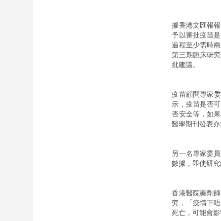
據香港文匯報報
予以審批疫苗是
過程至少需時兩
第三期臨床研究
批建議。
疫苗顧問專家委
示，疫苗是否可
否安全等，如果
醫學期刊發表亦
另一名專家委員
數據，即使研究
香港醫院藥劑師
究，「疫情下唔
死亡，可能會影