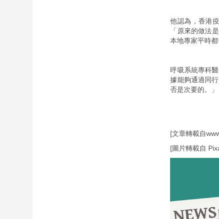
他認為，香港
「原來的做法是
本地專家平時都
呼吸系統專科醫
據能夠通過同行
否是次要的。」
[文章轉載自www.h
[圖片轉載自 Pixa