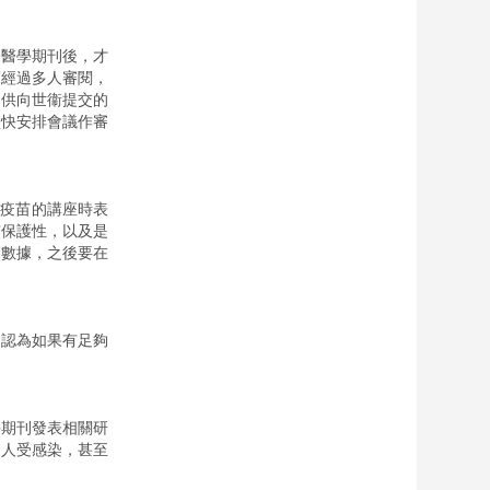
際醫學期刊後，才
須經過多人審閱，
提供向世衞提交的
盡快安排會議作審
炎疫苗的講座時表
有保護性，以及是
床數據，之後要在
，認為如果有足夠
學期刊發表相關研
多人受感染，甚至