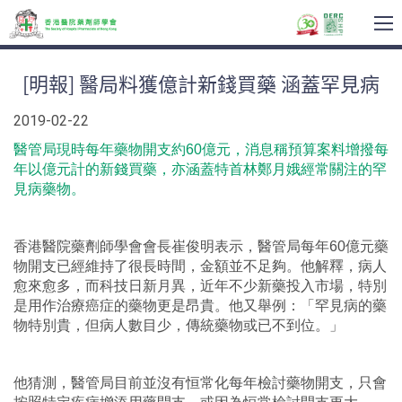
T
na
[明報] 醫局料獲億計新錢買藥 涵蓋罕見病
2019-02-22
醫管局現時每年藥物開支約60億元，消息稱預算案料增撥每
年以億元計的新錢買藥，亦涵蓋特首林鄭月娥經常關注的罕
見病藥物。
香港醫院藥劑師學會會長崔俊明表示，醫管局每年60億元藥
物開支已經維持了很長時間，金額並不足夠。他解釋，病人
愈來愈多，而科技日新月異，近年不少新藥投入市場，特別
是用作治療癌症的藥物更是昂貴。他又舉例：「罕見病的藥
物特別貴，但病人數目少，傳統藥物或已不到位。」
他猜測，醫管局目前並沒有恒常化每年檢討藥物開支，只會