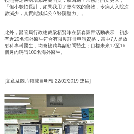
按照特定疾病增添用藥開支，或因為恒常檢討開支更大，
「但小數怕長計，如果我用了更有效的藥物，令病人入院次
數減少，其實能減低公立醫院壓力」。
此外，醫管局行政總裁梁栢賢昨在新春團拜活動表示，初步
有近20名海外醫生符合有限度註冊申請資格，當中7人是放
射科專科醫生，均會被聘為副顧問醫生；目標未來12至16
個月內聘請100名海外醫生。
[文章及
圖片
轉載自明報 22/02/2019
連結
]