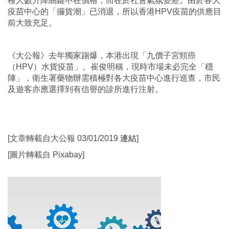
種人數升降關鍵不在價格，而在於社會氣氛變差。由於各大
疫苗中心的「攞貨潮」已消退，所以香港HPV疫苗的供應目
前大致充足。
《大公報》去年獨家踢爆，本港出現「九價子宮頸癌
（HPV）水貨疫苗」。崔俊明稱，現時市場未必完全「穩
陣」，衛生署藥物辦需積極對各大疫苗中心進行巡查，市民
及遊客亦應選擇到有信譽的診所進行注射。
[文章轉載自大公報 03/01/2019
連結
]
[圖片轉載自 Pixabay]