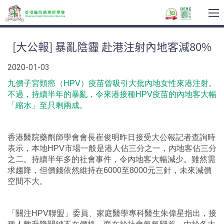
T
na
[大公報] 暴亂陰霾 赴港注射內地客減80%
2020-01-03
九價子宮頸癌（HPV）疫苗曾吸引大批內地女性來港注射。
不過，持續半年的暴亂，令來港接種HPV疫苗的內地客大幅
「縮水」至只剩兩成。
香港醫院藥劑師學會會長崔俊明昨日接受大公報記者查詢時
表示，本地HPV市場一般是港人佔三分之一，內地客佔三分
之二。持續半年多的社會事件，令內地客大幅減少。雖然需
求趨降，但價錢依然維持在6000至8000元三針，未來減價
空間不大。
「關注HPV聯盟」委員、家庭醫學專科醫生朱偉星指出，接