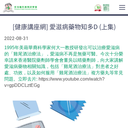
T
na
[健康講座網] 愛滋病藥物知多D (上集)
2022-08-31
1995年美藉華裔科學家何大一教授研發出可以治療愛滋病
的「雞尾酒治療法」，愛滋病不再是無藥可醫。今次十分榮
幸請來香港醫院藥劑師學會會董吳以晴藥劑師，向大家講解
愛滋病藥物相關知識，包括「雞尾酒治療法」對患者之好
處、功效，以及如何服用「雞尾酒治療法」複方藥丸等常見
問題。立即去片:
https://www.youtube.com/watch?
v=gpDDCLztEGg