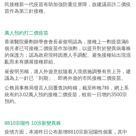
民接種新一代疫苗有助加強防重症屏障，故建議容許二價疫
苗作為第三針接種。
萬人預約打二價疫苗
香港醫院藥劑師學會會長崔俊明認為，接種上一劑疫苗滿6
個月者已可接種二價疫苗作加強劑，以提升對於變異病毒株
的保護力；認為政府現時因應人手調配、避免接種站出現混
亂而未有擴展接種群組。
崔俊明另稱，港人外遊意欲隨着入境措施調整有所上升，建
議為上一針已「到期」、即將外遊的市民接種二價疫苗。
公務員事務局發言人回覆查詢時稱，截至昨晚7時，網上系
統有約3.02萬人預約接種二價疫苗，較前一日增約3500宗
預約。
8810宗陽性 10涉新變異株
疫情方面，本港昨日公布新增8810宗新冠陽性個案，其中