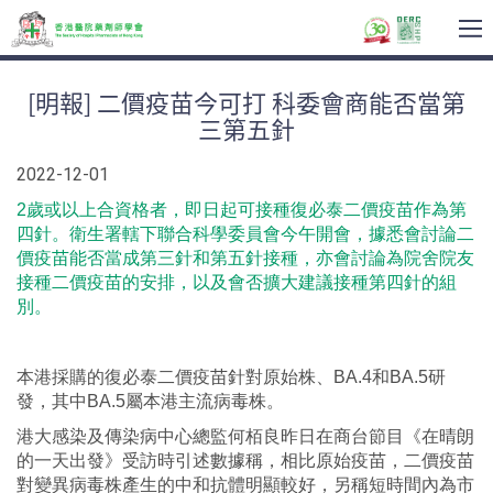
T
na
[明報] 二價疫苗今可打 科委會商能否當第
三第五針
2022-12-01
2歲或以上合資格者，即日起可接種復必泰二價疫苗作為第
四針。衛生署轄下聯合科學委員會今午開會，據悉會討論二
價疫苗能否當成第三針和第五針接種，亦會討論為院舍院友
接種二價疫苗的安排，以及會否擴大建議接種第四針的組
別。
本港採購的復必泰二價疫苗針對原始株、BA.4和BA.5研
發，其中BA.5屬本港主流病毒株。
港大感染及傳染病中心總監何栢良昨日在商台節目《在晴朗
的一天出發》受訪時引述數據稱，相比原始疫苗，二價疫苗
對變異病毒株產生的中和抗體明顯較好，另稱短時間內為市