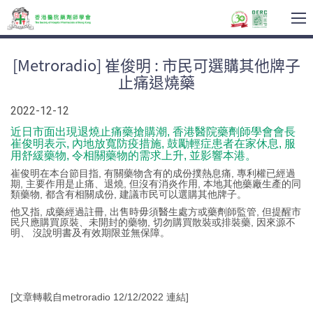
T
na
[Metroradio] 崔俊明 : 市民可選購其他牌子
止痛退燒藥
2022-12-12
近日市面出現退燒止痛藥搶購潮, 香港醫院藥劑師學會會長
崔俊明表示, 內地放寬防疫措施, 鼓勵輕症患者在家休息, 服
用舒緩藥物, 令相關藥物的需求上升, 並影響本港。
崔俊明在本台節目指, 有關藥物含有的成份撲熱息痛, 專利權已經過
期, 主要作用是止痛、退燒, 但沒有消炎作用, 本地其他藥廠生產的同
類藥物, 都含有相關成份, 建議市民可以選購其他牌子。
他又指, 成藥經過註冊, 出售時毋須醫生處方或藥劑師監管, 但提醒市
民只應購買原裝、未開封的藥物, 切勿購買散裝或排裝藥, 因來源不
明、 沒說明書及有效期限並無保障。
[文章轉載自metroradio 12/12/2022
連結
]