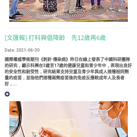
[文匯報] 打科興倡降齡 先12歲再6歲
Date: 2021-06-30
國際權威學術期刊《刺針·傳染病》昨日在線上發表了中國科研團隊
的研究，顯示科興在3歲至17歲的健康兒童和青少年中，表現出良好
的安全性和耐受性，研究結果支持兒童及青少年與成人接種相同劑
量的疫苗，並指他們接種兩劑疫苗後的免疫反應較成年人及長者
好，...