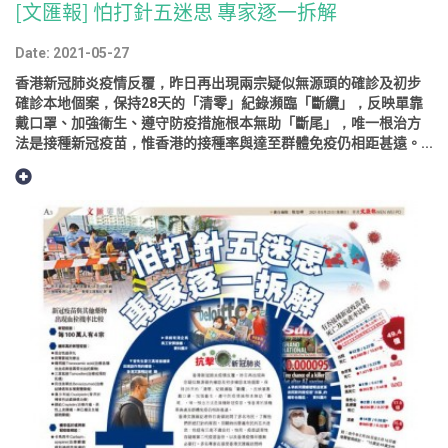
[文匯報] 怕打針五迷思 專家逐一拆解
Date: 2021-05-27
香港新冠肺炎疫情反覆，昨日再出現兩宗疑似無源頭的確診及初步
確診本地個案，保持28天的「清零」紀錄瀕臨「斷纜」，反映單靠
戴口罩、加強衞生、遵守防疫措施根本無助「斷尾」，唯一根治方
法是接種新冠疫苗，惟香港的接種率與達至群體免疫仍相距甚遠。...