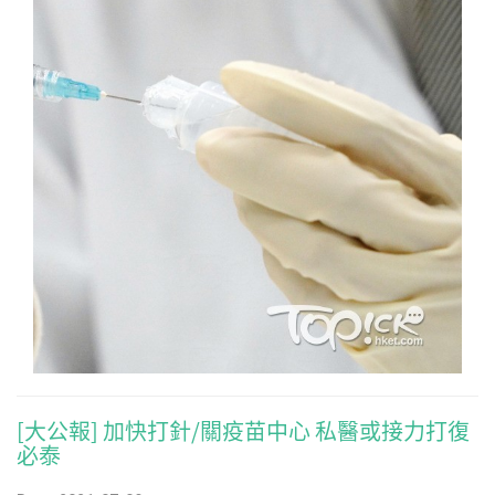
[大公報] 加快打針/關疫苗中心 私醫或接力打復
必泰