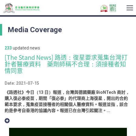
To
na
Media Coverage
233
updated news
[The Stand News] 路透：復星要求蒐集台灣打
針者醫療資料 藥劑師稱不合理：須接種者知
情同意
Date: 2021-07-15
《路透社》今日（13 日）報道，台灣與德國藥廠 BioNTech 商討，
購入復必泰疫苗，期間「復必泰」的代理商上海復星，開出的合約
範本要求，蒐集疫苗接種者的相關個人醫療資料。報道並指，該合
約是參考自香港的協議內容。報道已在台灣引起關注。...