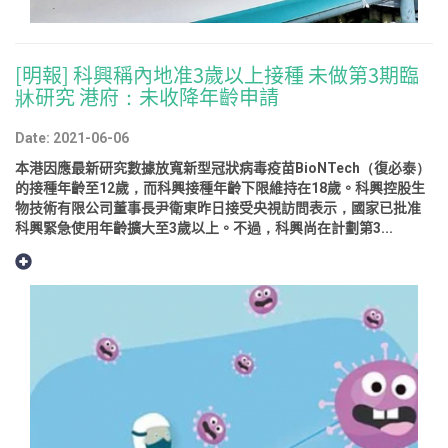
[明報] 科興稱內地准3歲以上接種 未做第3期臨
牀研究 港府：未收降年齡申請
Date: 2021-06-06
本港因應最新研究數據放寬新型冠狀病毒疫苗BioNTech（復必泰）
的接種年齡至12歲，而科興接種年齡下限維持在18歲。科興控股生
物技術有限公司董事長尹衛東昨日接受央視訪問表示，國家已批准
科興緊急使用年齡擴大至3歲以上。不過，科興尚在計劃第3...