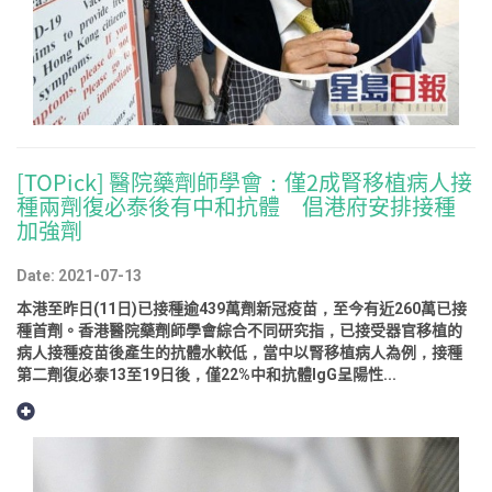
[TOPick] 醫院藥劑師學會：僅2成腎移植病人接
種兩劑復必泰後有中和抗體 倡港府安排接種
加強劑
Date: 2021-07-13
本港至昨日(11日)已接種逾439萬劑新冠疫苗，至今有近260萬已接
種首劑。香港醫院藥劑師學會綜合不同研究指，已接受器官移植的
病人接種疫苗後產生的抗體水較低，當中以腎移植病人為例，接種
第二劑復必泰13至19日後，僅22%中和抗體IgG呈陽性...