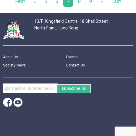
First
«
5
6
7
8
9
»
Last
13/F., Kingsfield Centre, 18 Shell Street,
North Point, Hong Kong
About Us
Events
Society News
Contact Us
subscribe us