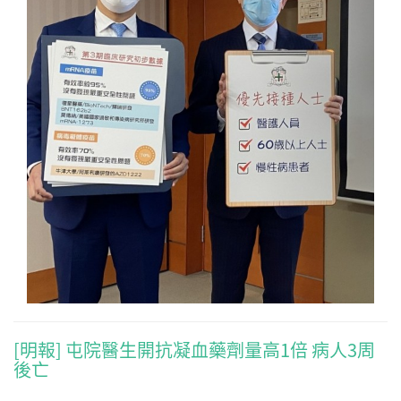
[明報] 屯院醫生開抗凝血藥劑量高1倍 病人3周
後亡