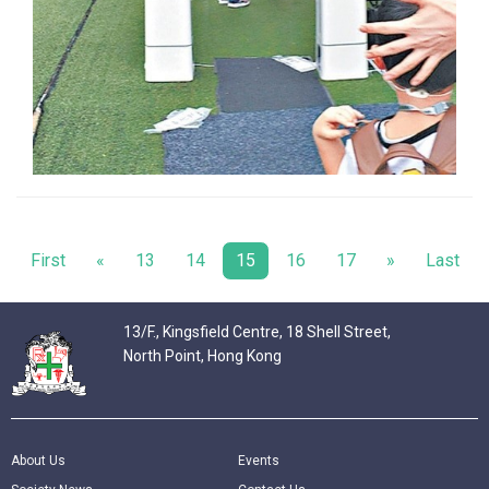
First
«
13
14
15
16
17
»
Last
13/F., Kingsfield Centre, 18 Shell Street,
North Point, Hong Kong
About Us
Events