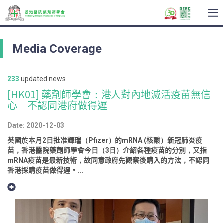
To
na
Media Coverage
233
updated news
[HK01] 藥劑師學會：港人對內地滅活疫苗無信
心 不認同港府做得遲
Date: 2020-12-03
英國於本月2日批准輝瑞（Pfizer）的mRNA (核酸）新冠肺炎疫
苗，香港醫院藥劑師學會今日（3日）介紹各種疫苗的分別，又指
mRNA疫苗是最新技術，故同意政府先觀察後購入的方法，不認同
香港採購疫苗做得遲。...