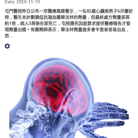
Date: 2020-11-19
屯門醫院昨日公布一宗醫療風險警示，一名82歲心臟病男子6月覆診
時，醫生本計劃調低抗凝血藥華法林的劑量，但最終處方劑量卻高
約1倍，病人3周後在家死亡，屯院應死因庭要求提供醫療報告才發
現劑量出錯。有藥劑師表示，華法林劑量過多會令患者容易出血，
若...