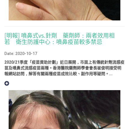
[明報] 噴鼻式vs.針劑 藥劑師：兩者效用相
若 衛生防護中心：噴鼻疫苗較多禁忌
Date: 2020-10-17
2020/21季度「疫苗資助計劃」近日展開，市面上有傳統針劑流感疫
苗及噴鼻式流感疫苗兩種。香港醫院藥劑師學會會長崔俊明接受明
報網站訪問，解答有關兩種疫苗成效比較、副作用等疑問。...