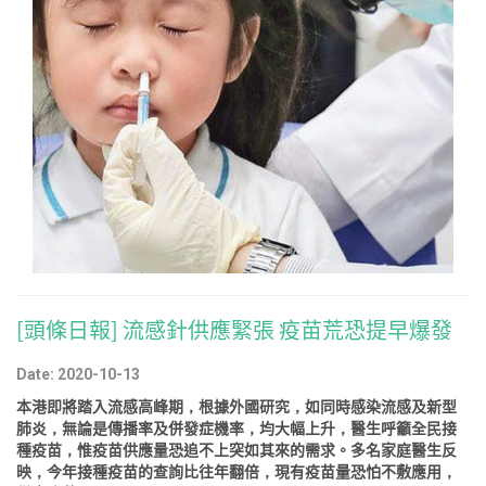
[頭條日報] 流感針供應緊張 疫苗荒恐提早爆發
Date: 2020-10-13
本港即將踏入流感高峰期，根據外國研究，如同時感染流感及新型
肺炎，無論是傳播率及併發症機率，均大幅上升，醫生呼籲全民接
種疫苗，惟疫苗供應量恐追不上突如其來的需求。多名家庭醫生反
映，今年接種疫苗的查詢比往年翻倍，現有疫苗量恐怕不敷應用，