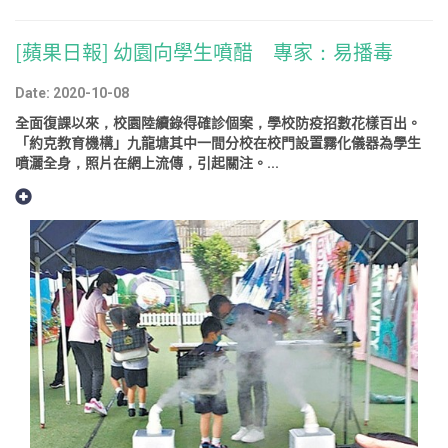
[蘋果日報] 幼園向學生噴醋 專家：易播毒
Date: 2020-10-08
全面復課以來，校園陸續錄得確診個案，學校防疫招數花樣百出。
「約克教育機構」九龍塘其中一間分校在校門設置霧化儀器為學生
噴灑全身，照片在網上流傳，引起關注。...