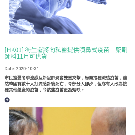
[HK01] 衞生署將向私醫提供噴鼻式疫苗 藥劑
師料11月可供貨
Date: 2020-10-31
市民擔憂冬季流感及新冠肺炎會雙重夾擊，紛紛接種流感疫苗，雖
然韓國有數十人打流感針後死亡，令部分人卻步，但亦有人改為接
種其他藥廠的疫苗，令該些疫苗更為短缺。...