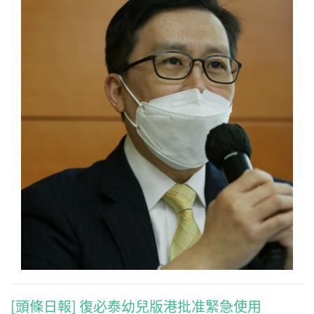
[頭條日報] 復必泰幼兒版港批准緊急使用