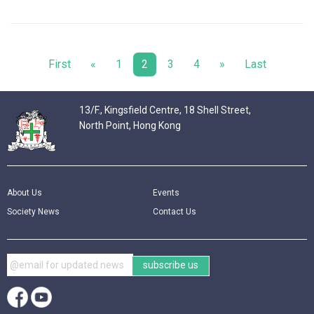
First
«
1
2
3
4
»
Last
13/F., Kingsfield Centre, 18 Shell Street,
North Point, Hong Kong
About Us
Events
Society News
Contact Us
subscribe us