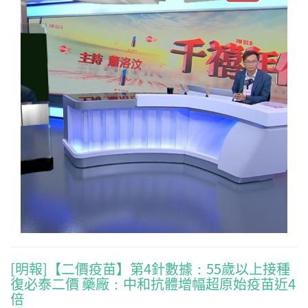
[明報]【二價疫苗】第4針數據：55歲以上接種
復必泰二價 藥廠：中和抗體增幅超原始疫苗近4
倍