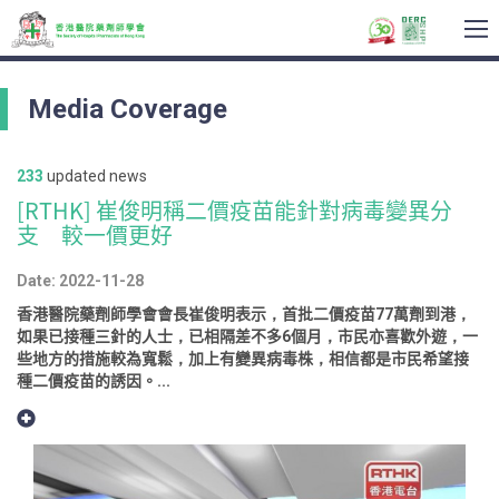
To
na
Media Coverage
233
updated news
[RTHK] 崔俊明稱二價疫苗能針對病毒變異分
支 較一價更好
Date: 2022-11-28
香港醫院藥劑師學會會長崔俊明表示，首批二價疫苗77萬劑到港，
如果已接種三針的人士，已相隔差不多6個月，市民亦喜歡外遊，一
些地方的措施較為寬鬆，加上有變異病毒株，相信都是市民希望接
種二價疫苗的誘因。...