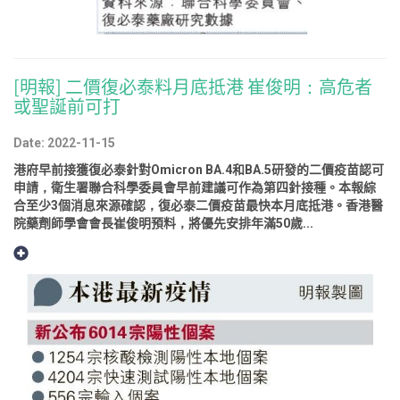
[明報] 二價復必泰料月底抵港 崔俊明：高危者
或聖誕前可打
Date: 2022-11-15
港府早前接獲復必泰針對Omicron BA.4和BA.5研發的二價疫苗認可
申請，衛生署聯合科學委員會早前建議可作為第四針接種。本報綜
合至少3個消息來源確認，復必泰二價疫苗最快本月底抵港。香港醫
院藥劑師學會會長崔俊明預料，將優先安排年滿50歲...