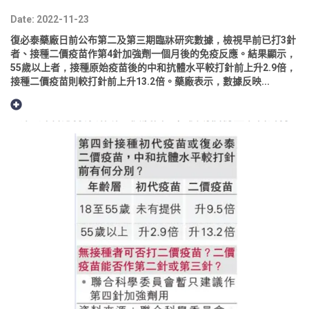
Date: 2022-11-23
復必泰藥廠日前公布第二及第三期臨牀研究數據，檢視早前已打3針
者、接種二價疫苗作第4針加強劑一個月後的免疫反應。結果顯示，
55歲以上者，接種原始疫苗後的中和抗體水平較打針前上升2.9倍，
接種二價疫苗則較打針前上升13.2倍。藥廠表示，數據反映...