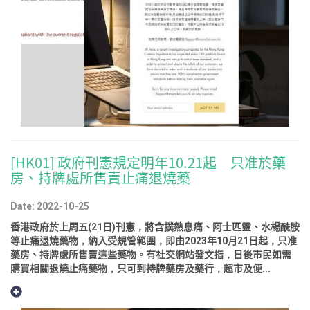
[HK01] 政府刊憲規定明年10.21起 只准於藥
房、持牌處所售賣止痛退燒藥
Date: 2022-10-25
香港政府於上周五(21日)刊憲，將含撲熱息痛、阿士匹靈、水楊酰胺
等止痛退燒藥物，納入受規管範圍，即由2023年10月21日起，只准
藥房、持牌處所售賣這些藥物。有社交網站發文指，日後市民如需
購買相關退燒止痛藥物，只可到持牌藥房及藥行，超市及便...