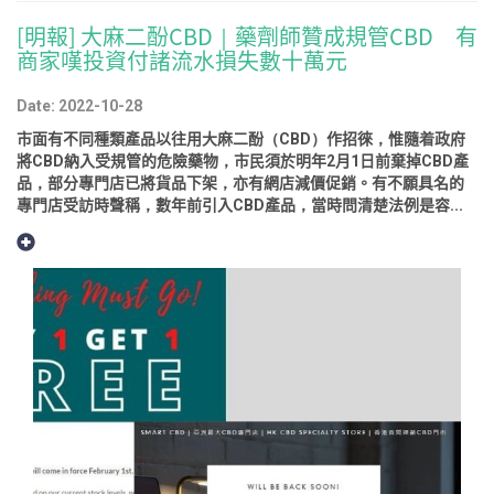
[明報] 大麻二酚CBD｜藥劑師贊成規管CBD 有
商家嘆投資付諸流水損失數十萬元
Date: 2022-10-28
市面有不同種類產品以往用大麻二酚（CBD）作招徠，惟隨着政府
將CBD納入受規管的危險藥物，市民須於明年2月1日前棄掉CBD產
品，部分專門店已將貨品下架，亦有網店減價促銷。有不願具名的
專門店受訪時聲稱，數年前引入CBD產品，當時問清楚法例是容...