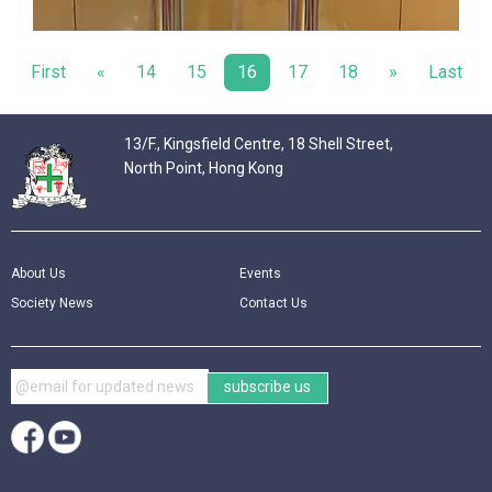
First
«
14
15
16
17
18
»
Last
13/F., Kingsfield Centre, 18 Shell Street,
North Point, Hong Kong
About Us
Events
Society News
Contact Us
subscribe us