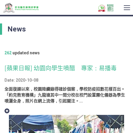
To
na
News
262
updated news
[蘋果日報] 幼園向學生噴醋 專家：易播毒
Date: 2020-10-08
全面復課以來，校園陸續錄得確診個案，學校防疫招數花樣百出。
「約克教育機構」九龍塘其中一間分校在校門設置霧化儀器為學生
噴灑全身，照片在網上流傳，引起關注。...