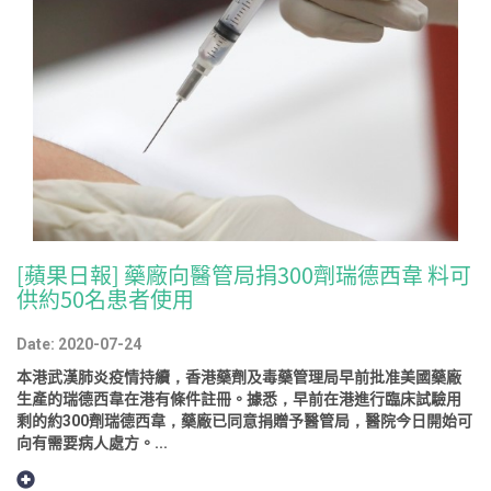
[蘋果日報] 藥廠向醫管局捐300劑瑞德西韋 料可
供約50名患者使用
Date: 2020-07-24
本港武漢肺炎疫情持續，香港藥劑及毒藥管理局早前批准美國藥廠
生產的瑞德西韋在港有條件註冊。據悉，早前在港進行臨床試驗用
剩的約300劑瑞德西韋，藥廠已同意捐贈予醫管局，醫院今日開始可
向有需要病人處方。...