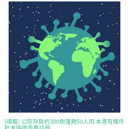
[晴報] 公院存貨約300劑僅夠50人用 本港有條件
批准瑞德西韋註冊