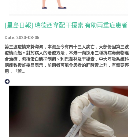
[星島日報] 瑞德西韋配干擾素 有助兩重症患者
Date: 2020-08-05
第三波疫情來勢洶洶，本港至今有四十三人病亡，大部份因第三波
疫情而起。對於病人的治療方法，本港一向採用三種抗病毒藥物混
合治療，包括蛋白酶抑制劑、利巴韋林及干擾素，中大呼吸系統科
講座教授許樹昌表示，前兩者可能令患者的肝酵素上升，有需要停
用，「若...