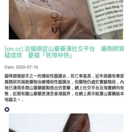
[on.cc] 治貓絕症山寨藥湧社交平台 藥劑師質
疑成效 憂貓「死得仲快」
Date: 2020-07-16
貓咪頭號殺手之一的傳染性腹膜炎，死亡率甚高，近年美國有專家
展開研究兩款藥物治療傳染性腹膜炎，但藥物仍處於實驗階段，內
地已湧現多間山寨藥廠製造出仿冒藥，網上社交平台及淘寶網均有
售，近期有關山寨藥更湧至香港貓界，在網上黑市販賣山寨藥給本
地貓主。...