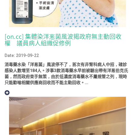
[on.cc] 集體染洋葱菌風波揭政府無主動回收
權 議員病人組織促修例
Date: 2019-09-22
消毒藥水染「洋葱菌」風波停不了，首次有非腎科病人中招，確診
感染人數增至184人。涉事3款消毒藥水早前被驗出帶有洋葱伯克氏
菌，然而政府束手無策，由於低濃度消毒藥水不屬規管之列，現時
只能勸喻相關供應商回收而不能主動回收。...