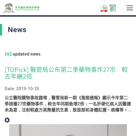
To
na
News
262
updated news
[TOPick] 醫管局公布第二季藥物事件27宗 較
去年飈2倍
Date: 2019-10-25
公立醫院藥物事故趨增，醫管局新一期《風險通報》顯示今年第二
季接獲27宗藥物事件，較去年同期急增2倍；一名肝硬化病人因醫護
未為意，注射較處方高劑量抗生素，致面部和身體紅腫、痕癢等。...