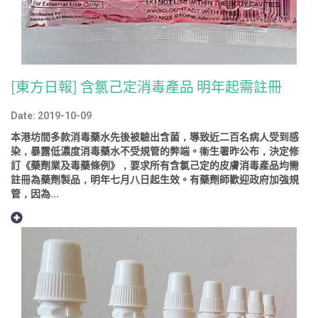
[東方日報] 含氯己定消毒產品 明年起需註冊
Date: 2019-10-09
本港坊間多款消毒藥水先後被驗出含菌，導致近二百名病人受到感
染，暴露低濃度消毒藥水不受規管的弊端。衞生署昨公布，決定修
訂《藥劑業及毒藥條例》，要求所有含氯己定的皮膚消毒產品均需
註冊為藥劑製品，明年七月八日起生效。有藥劑師歡迎政府加強規
管，因為...