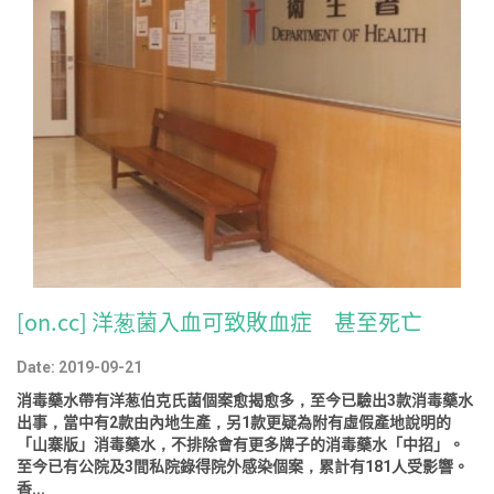
[on.cc] 洋葱菌入血可致敗血症 甚至死亡
Date: 2019-09-21
消毒藥水帶有洋葱伯克氏菌個案愈揭愈多，至今已驗出3款消毒藥水
出事，當中有2款由內地生產，另1款更疑為附有虛假產地說明的
「山寨版」消毒藥水，不排除會有更多牌子的消毒藥水「中招」。
至今已有公院及3間私院錄得院外感染個案，累計有181人受影響。
香...