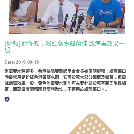
[明報] 話你知：粉紅藥水殺菌佳 滅病毒效果一
般
Date: 2019-09-19
消毒藥水種類多，香港醫院藥劑師學會會長崔俊明解釋，處理傷口
時最常用是粉紅色消毒藥水劑，它可殺死大部分細菌及霉菌，但殺
滅病毒效果一般，黃色消毒藥水劑則可主要針對殺死革蘭氏陽性細
菌，而高濃度酒精因具高刺激性，不適用於處理傷口。...