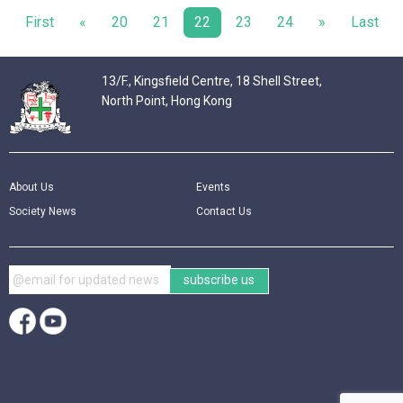
First
«
20
21
22
23
24
»
Last
13/F., Kingsfield Centre, 18 Shell Street,
North Point, Hong Kong
About Us
Events
Society News
Contact Us
subscribe us