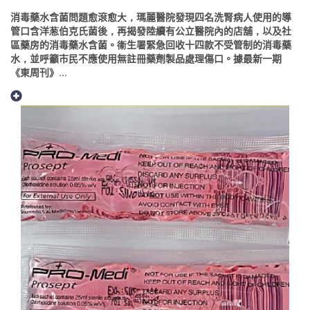
消毒藥水含菌問題愈滾愈大，瑪麗醫院發現四名洗腎病人使用的導
管口含洋葱伯克氏菌後，再揭發陸續有公立醫院內的店舖，以及社
區藥房的消毒藥水含菌。衞生署緊急回收十四款不受管制的消毒藥
水，並呼籲市民不應使用無註冊藥劑製品處理傷口。據最新一期
《東周刊》...