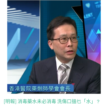
[明報] 消毒藥水未必消毒 洗傷口搵乜「水」？