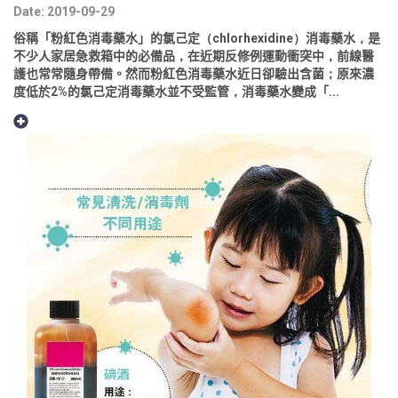
Date: 2019-09-29
俗稱「粉紅色消毒藥水」的氯己定（chlorhexidine）消毒藥水，是
不少人家居急救箱中的必備品，在近期反修例運動衝突中，前線醫
護也常常隨身帶備。然而粉紅色消毒藥水近日卻驗出含菌；原來濃
度低於2%的氯己定消毒藥水並不受監管，消毒藥水變成「...